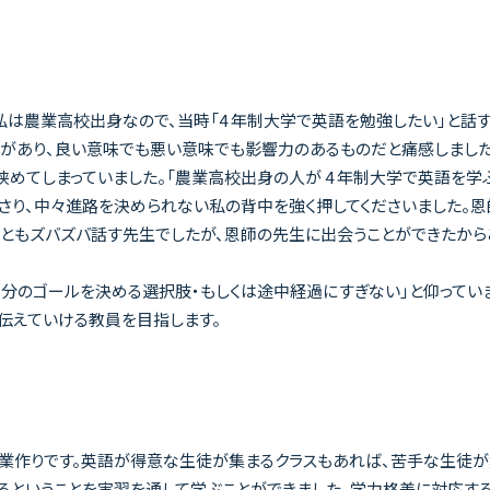
私は農業高校出身なので、当時「4 年制大学で英語を勉強したい」と話
力があり、良い意味でも悪い意味でも影響力のあるものだと痛感しました
めてしまっていました。「農業高校出身の人が 4 年制大学で英語を学
ださり、中々進路を決められない私の背中を強く押してくださいました。
なこともズバズバ話す先生でしたが、恩師の先生に出会うことができたか
のゴールを決める選択肢・もしくは途中経過にすぎない」と仰っていま
伝えていける教員を目指します。
授業作りです。英語が得意な生徒が集まるクラスもあれば、苦手な生徒が
るということを実習を通して学ぶことができました。学力格差に対応する