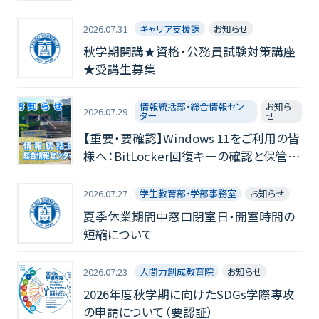
2026.07.31
キャリア支援課
お知らせ
秋学期開講★資格・公務員試験対策講座
★受講生募集
情報統括部・総合情報セン
お知ら
2026.07.29
ター
せ
【重要・要確認】Windows 11をご利用の皆
様へ：BitLocker回復キーの確認と保管の
お願い
2026.07.27
学生教育部・学部事務室
お知らせ
夏季休業期間中窓口閉室日・開室時間の
短縮について
2026.07.23
人間力創成教育院
お知らせ
2026年度秋学期に向けたSDGs学際専攻
の申請について（要認証）