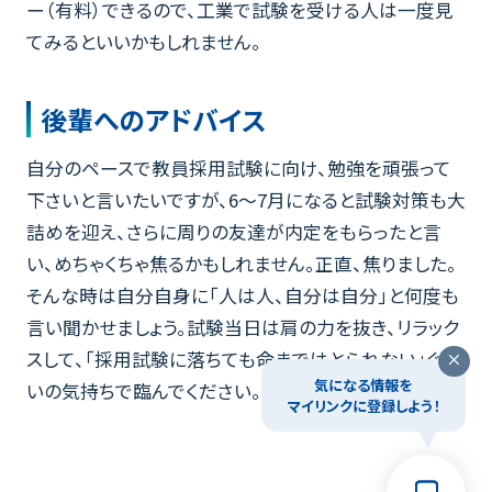
ー（有料）できるので、工業で試験を受ける人は一度見
てみるといいかもしれません。
後輩へのアドバイス
自分のペースで教員採用試験に向け、勉強を頑張って
下さいと言いたいですが、6～7月になると試験対策も大
詰めを迎え、さらに周りの友達が内定をもらったと言
い、めちゃくちゃ焦るかもしれません。正直、焦りました。
そんな時は自分自身に「人は人、自分は自分」と何度も
言い聞かせましょう。試験当日は肩の力を抜き、リラック
スして、「採用試験に落ちても命まではとられない」ぐら
気になる情報を
いの気持ちで臨んでください。それでは健闘を祈ります。
マイリンクに登録しよう！