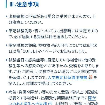
Ⅲ.注意事項
出願書類に不備がある場合は受付けませんので、十
分注意してください。
筆記試験免除・否については、出願時には未定ですの
で、必ず選択する受験科目を選択してください。
筆記試験の免除、参照物・持込可否については6月10
日以降「CUhub」マイページでお知らせします。
試験当日に感染症等に罹患している場合は、他の受
験生等への感染の恐れがあるため、受験をお断りしま
す。これに該当し、受験できない場合には入学検定料
を返還いたしますので、
入学検定料返還申請書
を
記入し、入試課まで提出してください。
病気・負傷や障がい等のために受験・修学上の配慮を
必要とする場合は、出願受付期間最終日までに
障が
いのある学生への支援
を確認し、「受験上の配慮