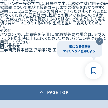
プレゼンター役の学生は、教員や学⽣、⾼校の⽣徒に⾃分の研
究課題について現状と最終ゴールまでの道筋をわかりやすく
説明し、コミュニケーションの機会をできるだけ多く作ることに
努めてください。研究は常に挫折との戦いでもあるのですか
ら、完成された研究を発表するのではなくどのようにして道を
切り開いていこうとするのかに重点を置いて説明してくださ
い。
その他
パソコン・表示装置等を使用し、電源が必要な場合は、アブス
トラクト提出時に申し出てください。なお、パソコン等は各自で
用意してください。
問い合わせ
気になる情報を
工学研究科事務室（7号館2階 工学部・理工学部事務室内）
マイリンクに登録しよう！
PAGE TOP