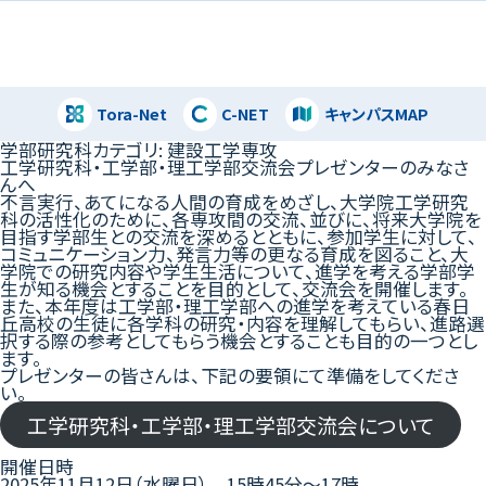
Tora-Net
C-NET
キャンパスMAP
閉じる
学部研究科カテゴリ:
建設工学専攻
工学研究科・工学部・理工学部交流会プレゼンターのみなさ
んへ
不⾔実⾏、あてになる⼈間の育成をめざし、⼤学院⼯学研究
科の活性化のために、各専攻間の交流、並びに、将来⼤学院を
⽬指す学部⽣との交流を深めるとともに、参加学⽣に対して、
コミュニケーション⼒、発⾔⼒等の更なる育成を図ること、⼤
学院での研究内容や学⽣⽣活について、進学を考える学部学
⽣が知る機会とすることを⽬的として、交流会を開催します。
また、本年度は⼯学部・理⼯学部への進学を考えている春⽇
丘⾼校の⽣徒に各学科の研究・内容を理解してもらい、進路選
択する際の参考としてもらう機会とすることも⽬的の⼀つとし
ます。
プレゼンターの皆さんは、下記の要領にて準備をしてくださ
い。
工学研究科・工学部・理工学部交流会について
開催日時
2025年11月12日（水曜日） 15時45分～17時