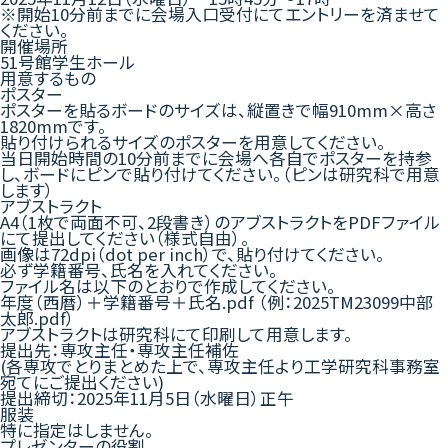
※開始10分前までに会場入口受付にてエントリーを済ませて
ください。
開催場所
51号館学生ホール
用意するもの
ポスター
ポスターを貼るボードのサイズは、縦置きで幅910mm×高さ
1820mmです。
貼り付けられるサイズのポスターを用意してください。
当日開始時間の10分前までに会場へ各自でポスターを持参
し、ボードにピンで貼り付けてください。（ピンは研究科で用意
します）
アブストラクト
A4（1枚で両面不可、2段書き）のアブストラクトをPDFファイル
にて提出してください（様式自由）。
画像は72dpi（dot per inch）で、貼り付けてください。
必ず学籍番号、氏名を入れてください。
ファイル名は以下のとおりで作成してください。
年度（西暦）＋学籍番号＋氏名.pdf （例：2025TM23099中部
太郎.pdf）
アブストラクトは研究科にて印刷して用意します。
提出先：専攻主任・専攻主任補佐
(各専攻でとりまとめた上で、専攻主任より工学研究科事務室
宛てにご提出ください)
提出締切：2025年11月5日（水曜日）正午
服装
特に指定はしません。
プレゼンターの役割