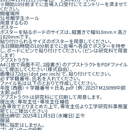
※開始10分前までに会場入口受付にてエントリーを済ませて
ください。
開催場所
51号館学生ホール
用意するもの
ポスター
ポスターを貼るボードのサイズは、縦置きで幅910mm×高さ
1820mmです。
貼り付けられるサイズのポスターを用意してください。
当日開始時間の10分前までに会場へ各自でポスターを持参
し、ボードにピンで貼り付けてください。（ピンは研究科で用意
します）
アブストラクト
A4（1枚で両面不可、2段書き）のアブストラクトをPDFファイル
にて提出してください（様式自由）。
画像は72dpi（dot per inch）で、貼り付けてください。
必ず学籍番号、氏名を入れてください。
ファイル名は以下のとおりで作成してください。
年度（西暦）＋学籍番号＋氏名.pdf （例：2025TM23099中部
太郎.pdf）
アブストラクトは研究科にて印刷して用意します。
提出先：専攻主任・専攻主任補佐
(各専攻でとりまとめた上で、専攻主任より工学研究科事務室
宛てにご提出ください)
提出締切：2025年11月5日（水曜日）正午
服装
特に指定はしません。
プレゼンターの役割