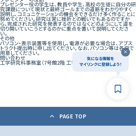
プレゼンター役の学生は、教員や学⽣、⾼校の⽣徒に⾃分の研
究課題について現状と最終ゴールまでの道筋をわかりやすく
説明し、コミュニケーションの機会をできるだけ多く作ることに
努めてください。研究は常に挫折との戦いでもあるのですか
ら、完成された研究を発表するのではなくどのようにして道を
切り開いていこうとするのかに重点を置いて説明してくださ
い。
その他
パソコン・表示装置等を使用し、電源が必要な場合は、アブス
トラクト提出時に申し出てください。なお、パソコン等は各自で
用意してください。
問い合わせ
気になる情報を
工学研究科事務室（7号館2階 工学部・理工学部事務室内）
マイリンクに登録しよう！
PAGE TOP