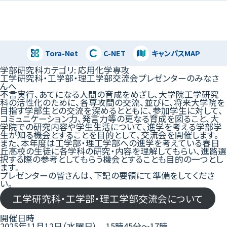
Tora-Net
C-NET
キャンパスMAP
閉じる
学部研究科カテゴリ:
応用化学専攻
工学研究科・工学部・理工学部交流会プレゼンターのみなさ
んへ
不⾔実⾏、あてになる⼈間の育成をめざし、⼤学院⼯学研究
科の活性化のために、各専攻間の交流、並びに、将来⼤学院を
⽬指す学部⽣との交流を深めるとともに、参加学⽣に対して、
コミュニケーション⼒、発⾔⼒等の更なる育成を図ること、⼤
学院での研究内容や学⽣⽣活について、進学を考える学部学
⽣が知る機会とすることを⽬的として、交流会を開催します。
また、本年度は⼯学部・理⼯学部への進学を考えている春⽇
丘⾼校の⽣徒に各学科の研究・内容を理解してもらい、進路選
択する際の参考としてもらう機会とすることも⽬的の⼀つとし
ます。
プレゼンターの皆さんは、下記の要領にて準備をしてくださ
い。
工学研究科・工学部・理工学部交流会について
開催日時
2025年11月12日（水曜日） 15時45分～17時