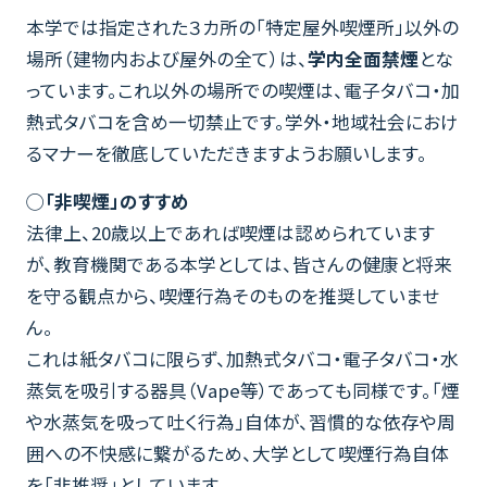
本学では指定された３カ所の「特定屋外喫煙所」以外の
場所（建物内および屋外の全て）は、
学内全面禁煙
とな
っています。これ以外の場所での喫煙は、電子タバコ・加
熱式タバコを含め一切禁止です。学外・地域社会におけ
るマナーを徹底していただきますようお願いします。
◯「非喫煙」のすすめ
法律上、20歳以上であれば喫煙は認められています
が、教育機関である本学としては、皆さんの健康と将来
を守る観点から、喫煙行為そのものを推奨していませ
ん。
これは紙タバコに限らず、加熱式タバコ・電子タバコ・水
蒸気を吸引する器具（Vape等）であっても同様です。「煙
や水蒸気を吸って吐く行為」自体が、習慣的な依存や周
囲への不快感に繋がるため、大学として喫煙行為自体
を「非推奨」としています。