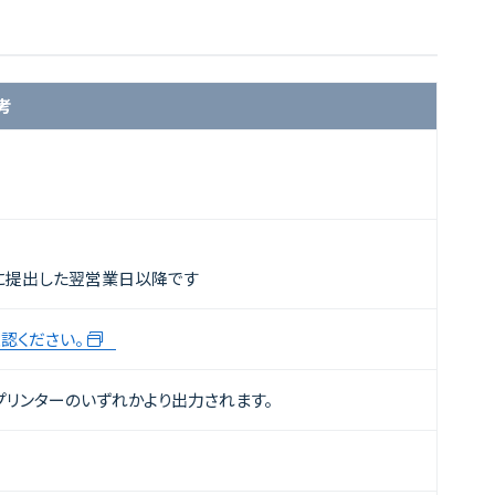
考
に提出した翌営業日以降です
認ください。
リンターのいずれかより出力されます。