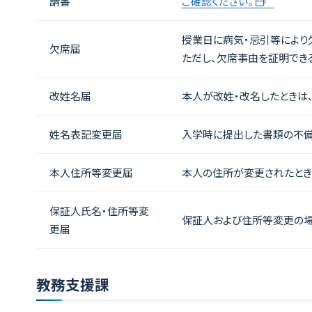
請書
ご確認ください。
授業日に病気・忌引等により
欠席届
ただし、欠席事由を証明でき
改姓名届
本人が改姓・改名したときは
姓名表記変更届
入学時に提出した書類の不備
本人住所等変更届
本人の住所が変更されたときは速
保証人氏名・住所等変
保証人および住所等変更の
更届
教務支援課