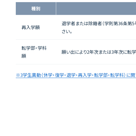
種別
退学者または除籍者（学則第36条第5
再入学願
さい。
転学部・学科
願い出により2年次または3年次に転学
願
※3学生異動（休学・復学・退学・再入学・転学部・転学科）に