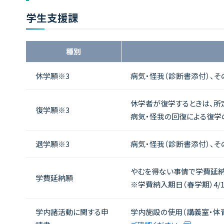
学生支援課
種別
休学願※3
病気・怪我（診断書添付）、
休学者が復学するときは、所
復学願※3
病気・怪我の回復による復学
退学願※3
病気・怪我（診断書添付）、
やむを得ない事情で学費延納
学費延納願
※学費納入期日（春学期）4/1
学内諸活動に関する申
学内施設の使用（講義室・体