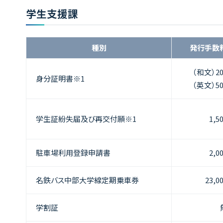
学生支援課
種別
発行手数
（和文）2
身分証明書※1
（英文）5
学生証紛失届及び再交付願※1
1,5
駐車場利用登録申請書
2,0
名鉄バス中部大学線定期乗車券
23,0
学割証